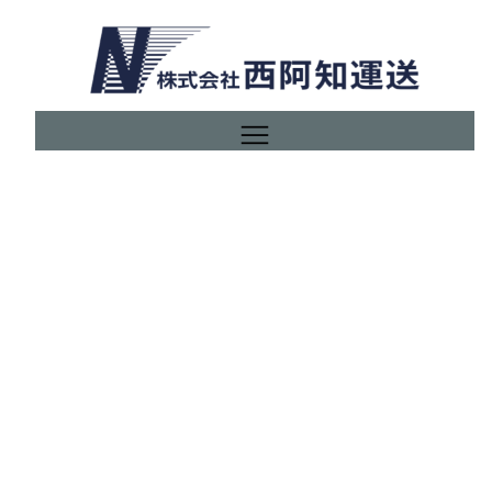
内
容
を
ス
キ
ッ
プ