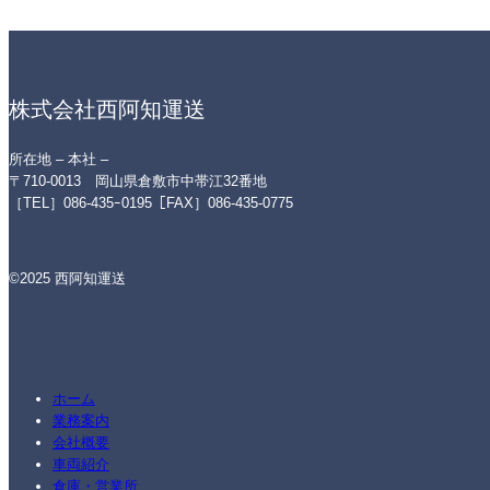
株式会社西阿知運送
所在地 – 本社 –
〒710-0013 岡山県倉敷市中帯江32番地
［TEL］086-435ｰ0195［FAX］086-435-0775
©2025 西阿知運送
ホーム
業務案内
会社概要
車両紹介
倉庫・営業所