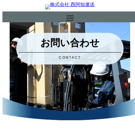
内
容
を
ス
キ
お問い合わせ
ッ
プ