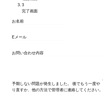
示
在
3
さ
表
現
完了画面
れ
示
在
お名前
て
さ
表
い
れ
示
る
て
さ
Eメール
画
い
れ
面
る
て
お問い合わせ内容
で
画
い
す。
面
る
で
画
す。
面
で
予期しない問題が発生しました。 後でもう一度や
す。
り直すか、他の方法で管理者に連絡してください。