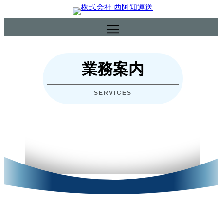
内
容
を
ス
キ
業務案内
ッ
プ