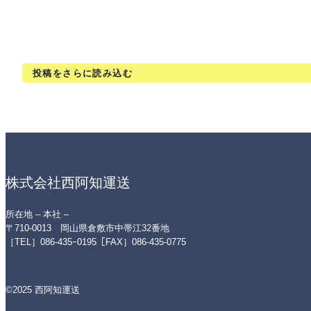
投稿をさらに読み込む
株式会社西阿知運送
所在地 – 本社 –
〒710-0013 岡山県倉敷市中帯江32番地
［TEL］086-435ｰ0195［FAX］086-435-0775
©2025 西阿知運送