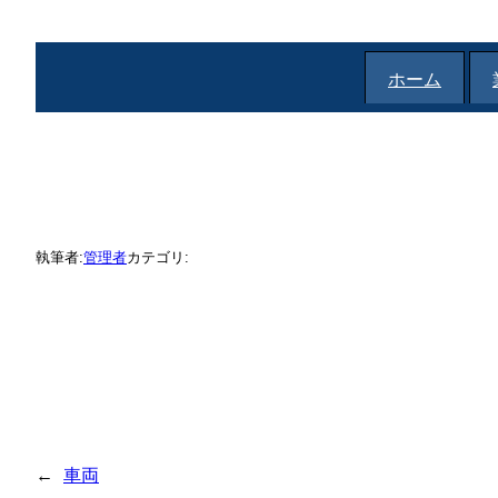
内
容
を
ホーム
ス
キ
ッ
プ
執筆者:
管理者
カテゴリ:
←
車両